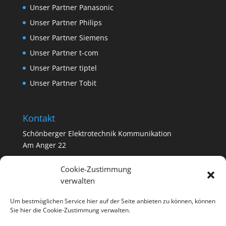
Unser Partner Panasonic
Unser Partner Philips
Unser Partner Siemens
Unser Partner t-com
Unser Partner tiptel
Unser Partner Tobit
Kontakt
Schönberger Elektrotechnik Kommunikation
Am Anger 22
94556 Neuschönau/ Schönanger
Cookie-Zustimmung
verwalten
Tel. 08558 2425
email: info@schoenbergerkom.de
Um bestmöglichen Service hier auf der Seite anbieten zu können, können
Sie hier die Cookie-Zustimmung verwalten.
i-net:
www.schoenbergerkom.de