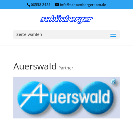
08558 2425
info@schoenbergerkom.de
Seite wählen
Auerswald
Partner